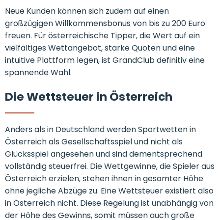
Neue Kunden können sich zudem auf einen
großzügigen Willkommensbonus von bis zu 200 Euro
freuen. Für österreichische Tipper, die Wert auf ein
vielfältiges Wettangebot, starke Quoten und eine
intuitive Plattform legen, ist GrandClub definitiv eine
spannende Wahl.
Die Wettsteuer in Österreich
Anders als in Deutschland werden Sportwetten in
Österreich als Gesellschaftsspiel und nicht als
Glücksspiel angesehen und sind dementsprechend
vollständig steuerfrei. Die Wettgewinne, die Spieler aus
Österreich erzielen, stehen ihnen in gesamter Höhe
ohne jegliche Abzüge zu. Eine Wettsteuer existiert also
in Österreich nicht. Diese Regelung ist unabhängig von
der Höhe des Gewinns, somit müssen auch große