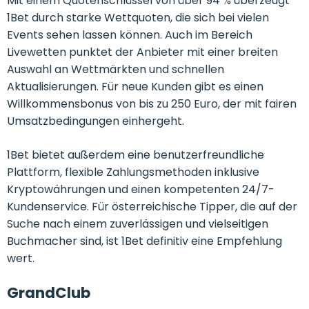
Mit einem Quotenschlüssel von über 94 % überzeugt
1Bet durch starke Wettquoten, die sich bei vielen
Events sehen lassen können. Auch im Bereich
Livewetten punktet der Anbieter mit einer breiten
Auswahl an Wettmärkten und schnellen
Aktualisierungen. Für neue Kunden gibt es einen
Willkommensbonus von bis zu 250 Euro, der mit fairen
Umsatzbedingungen einhergeht.
1Bet bietet außerdem eine benutzerfreundliche
Plattform, flexible Zahlungsmethoden inklusive
Kryptowährungen und einen kompetenten 24/7-
Kundenservice. Für österreichische Tipper, die auf der
Suche nach einem zuverlässigen und vielseitigen
Buchmacher sind, ist 1Bet definitiv eine Empfehlung
wert.
GrandClub