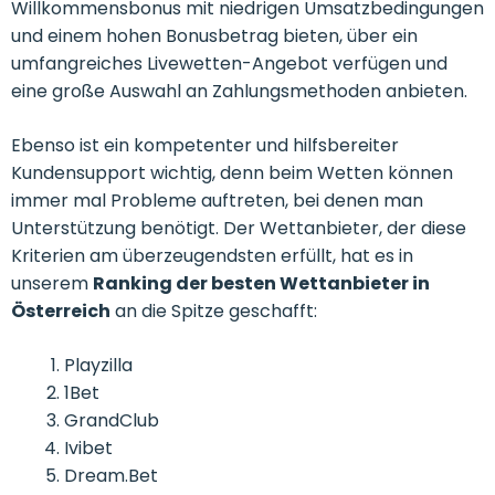
Willkommensbonus mit niedrigen Umsatzbedingungen
und einem hohen Bonusbetrag bieten, über ein
umfangreiches Livewetten-Angebot verfügen und
eine große Auswahl an Zahlungsmethoden anbieten.
Ebenso ist ein kompetenter und hilfsbereiter
Kundensupport wichtig, denn beim Wetten können
immer mal Probleme auftreten, bei denen man
Unterstützung benötigt. Der Wettanbieter, der diese
Kriterien am überzeugendsten erfüllt, hat es in
unserem
Ranking der besten Wettanbieter in
Österreich
an die Spitze geschafft:
Playzilla
1Bet
GrandClub
Ivibet
Dream.Bet