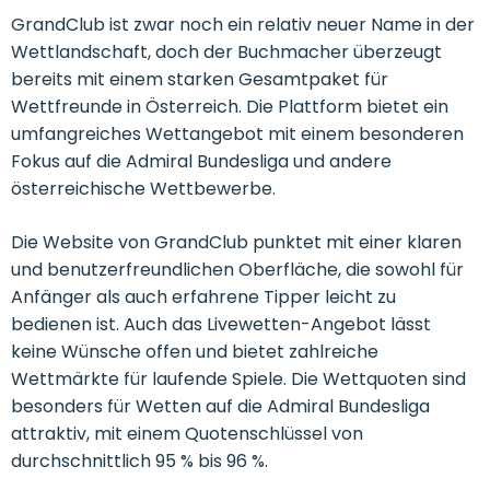
GrandClub ist zwar noch ein relativ neuer Name in der
Wettlandschaft, doch der Buchmacher überzeugt
bereits mit einem starken Gesamtpaket für
Wettfreunde in Österreich. Die Plattform bietet ein
umfangreiches Wettangebot mit einem besonderen
Fokus auf die Admiral Bundesliga und andere
österreichische Wettbewerbe.
Die Website von GrandClub punktet mit einer klaren
und benutzerfreundlichen Oberfläche, die sowohl für
Anfänger als auch erfahrene Tipper leicht zu
bedienen ist. Auch das Livewetten-Angebot lässt
keine Wünsche offen und bietet zahlreiche
Wettmärkte für laufende Spiele. Die Wettquoten sind
besonders für Wetten auf die Admiral Bundesliga
attraktiv, mit einem Quotenschlüssel von
durchschnittlich 95 % bis 96 %.