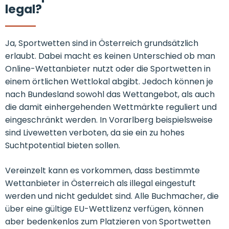
legal?
Ja, Sportwetten sind in Österreich grundsätzlich
erlaubt. Dabei macht es keinen Unterschied ob man
Online-Wettanbieter nutzt oder die Sportwetten in
einem örtlichen Wettlokal abgibt. Jedoch können je
nach Bundesland sowohl das Wettangebot, als auch
die damit einhergehenden Wettmärkte reguliert und
eingeschränkt werden. In Vorarlberg beispielsweise
sind Livewetten verboten, da sie ein zu hohes
Suchtpotential bieten sollen.
Vereinzelt kann es vorkommen, dass bestimmte
Wettanbieter in Österreich als illegal eingestuft
werden und nicht geduldet sind. Alle Buchmacher, die
über eine gültige EU-Wettlizenz verfügen, können
aber bedenkenlos zum Platzieren von Sportwetten